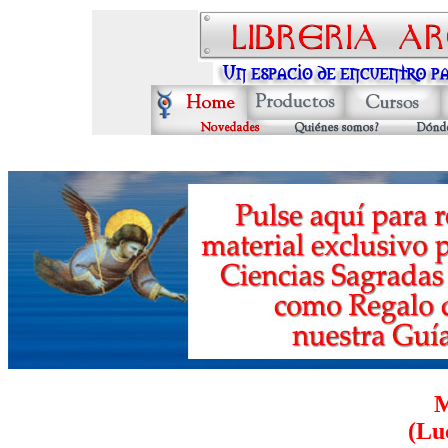
M
(Lu