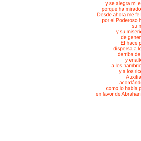
y se alegra mi e
porque ha mirado 
Desde ahora me feli
por el Poderoso 
su 
y su miseri
de gener
El hace 
dispersa a l
derriba de
y enalt
a los hambri
y a los ri
Auxilia
acordándo
como lo había 
en favor de Abrahan